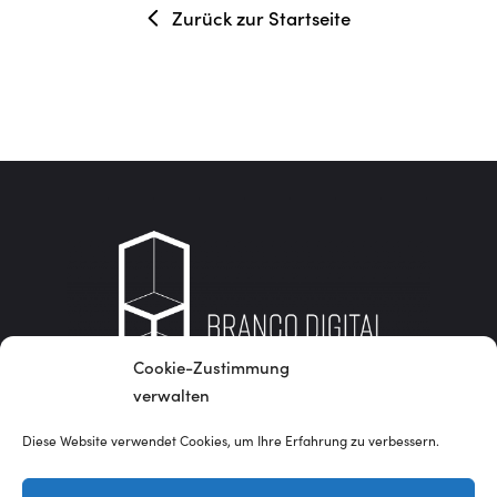
Zurück zur Startseite
Cookie-Zustimmung
verwalten
Erreichbarkeit:
Diese Website verwendet Cookies, um Ihre Erfahrung zu verbessern.
Mo-Fr.: 09-18 Uhr
luis@brancodigital.de